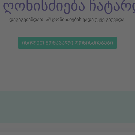
ს ღონისძიება ჩატარ
დაგაგვიანდათ, ამ ღონისძიებას ვადა უკვე გაუვიდა.
ᲘᲮᲘᲚᲔᲗ ᲛᲝᲛᲐᲕᲐᲚᲘ ᲦᲝᲜᲘᲡᲫᲘᲔᲑᲔᲑᲘ