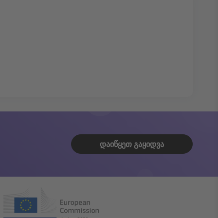
ᲓᲐᲘᲬᲧᲔᲗ ᲒᲐᲧᲘᲓᲕᲐ