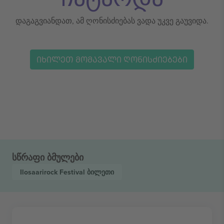
დაგაგვიანდათ, ამ ღონისძიებას ვადა უკვე გაუვიდა.
ᲘᲮᲘᲚᲔᲗ ᲛᲝᲛᲐᲕᲐᲚᲘ ᲦᲝᲜᲘᲡᲫᲘᲔᲑᲔᲑᲘ
სწრაფი ბმულები
Ilosaarirock Festival
ბილეთი