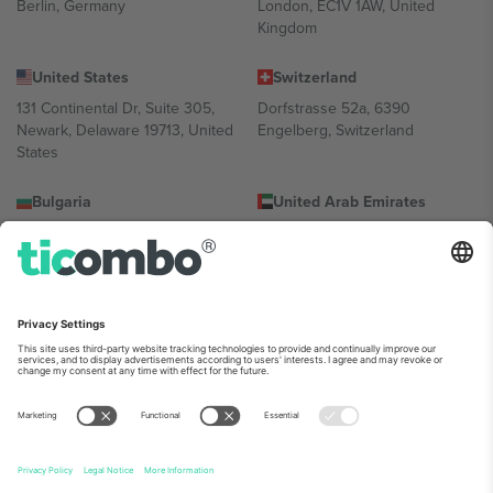
Berlin, Germany
London, EC1V 1AW, United
Kingdom
United States
Switzerland
131 Continental Dr, Suite 305,
Dorfstrasse 52a, 6390
Newark, Delaware 19713, United
Engelberg, Switzerland
States
Bulgaria
United Arab Emirates
Regus Sofia City West, bul
UAE Dubai Silicon Oasis, DDP
Totleben 53-55, 1606 Sofia,
Building A1, Office 302, Dubai,
Bulgaria
United Arab Emirates
Mexico
Av Chapultepec 360, Roma
Norte, Cuauhtémoc, 06700
Ciudad de México, CDMX,
Mexico
პლატფორმის პროვაიდერის იურიდიული პირი იცვლება
ლოკაციის, ღონისძიების ან/და დომენის მიხედვით. მეტი