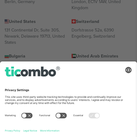
Berlin, Germany
London, EC1V 1AW, United
Kingdom
United States
Switzerland
131 Continental Dr, Suite 305,
Dorfstrasse 52a, 6390
Newark, Delaware 19713, United
Engelberg, Switzerland
States
Bulgaria
United Arab Emirates
Regus Sofia City West, bul
UAE Dubai Silicon Oasis, DDP
Totleben 53-55, 1606 Sofia,
Building A1, Office 302, Dubai,
Bulgaria
United Arab Emirates
Mexico
Av Chapultepec 360, Roma
Norte, Cuauhtémoc, 06700
Ciudad de México, CDMX,
Mexico
პლატფორმის პროვაიდერის იურიდიული პირი იცვლება
ლოკაციის, ღონისძიების ან/და დომენის მიხედვით. მეტი