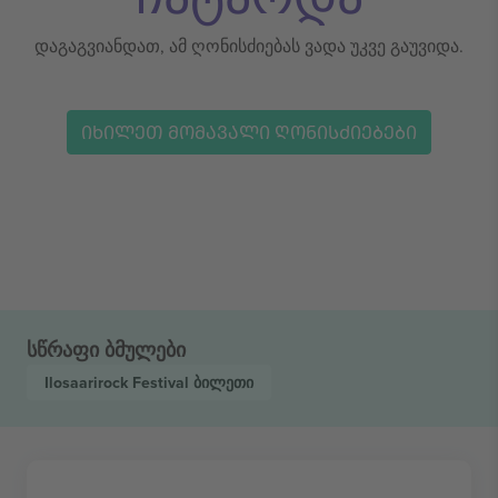
დაგაგვიანდათ, ამ ღონისძიებას ვადა უკვე გაუვიდა.
ᲘᲮᲘᲚᲔᲗ ᲛᲝᲛᲐᲕᲐᲚᲘ ᲦᲝᲜᲘᲡᲫᲘᲔᲑᲔᲑᲘ
სწრაფი ბმულები
Ilosaarirock Festival
ბილეთი