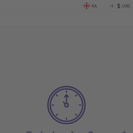
KA
+1
USD