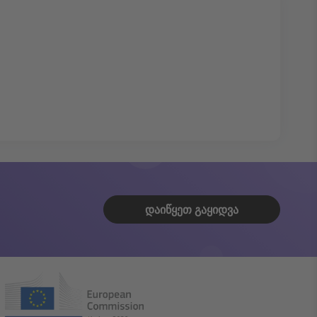
ᲓᲐᲘᲬᲧᲔᲗ ᲒᲐᲧᲘᲓᲕᲐ