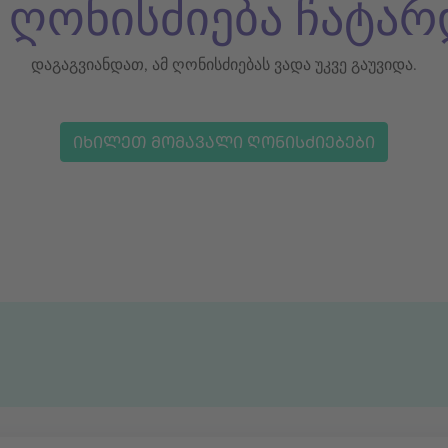
ს ღონისძიება ჩატარ
დაგაგვიანდათ, ამ ღონისძიებას ვადა უკვე გაუვიდა.
ᲘᲮᲘᲚᲔᲗ ᲛᲝᲛᲐᲕᲐᲚᲘ ᲦᲝᲜᲘᲡᲫᲘᲔᲑᲔᲑᲘ