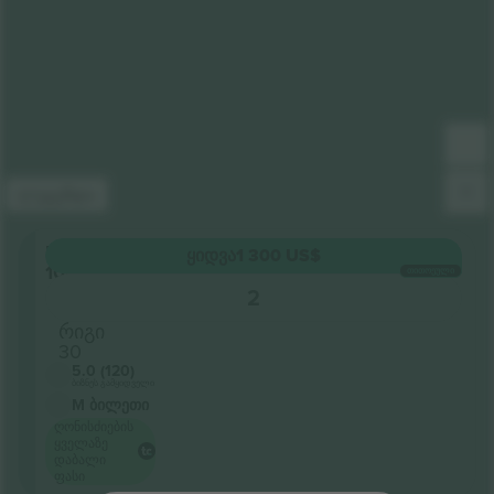
ლეგენდა
Level
ᲧᲘᲓᲕᲐ
1 300 US$
100
ᲗᲘᲗᲝᲔᲣᲚᲘ
განყოფილება
2
Section 106
რიგი
30
5.0 (120)
ბიზნეს გამყიდველი
M ბილეთი
ღონისძიების
ყველაზე
დაბალი
ფასი