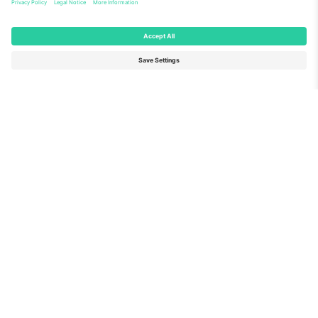
ოფისერი და მხარდაჭერა
Germany
United Kingdom
Unter den Linden 24, 10117
167 City Road, London, Greater
Berlin, Germany
London, EC1V 1AW, United
Kingdom
United States
Switzerland
131 Continental Dr, Suite 305,
Dorfstrasse 52a, 6390
Newark, Delaware 19713, United
Engelberg, Switzerland
States