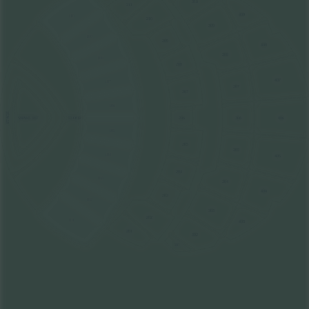
310
211
409
110
210
309
109
209
408
308
108
208
407
107
307
207
106
STAGE
FLOOR
206
306
406
SNAKE PIT
105
205
305
104
405
204
103
304
404
203
102
303
202
101
403
201
302
301