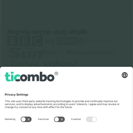
როგორც იხილეთ ახალ ამბებში
ჩვენს შესახებ
კორპორატიული სერვისები
გუნდი
FAQ
TixProtect
როგორ მუშაობს
ანაბეჭდი
სასტუმროები
წესები და პირობები
მსოფლიო თასის ჰაბი
აფილირების პროგრამა
დაგვიკავშირდით