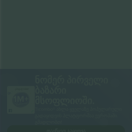
ნომერ პირველი
ბაზარი
გმადლობთ!
მსოფლიოში.
Ticombo® ახლა ყველაზე პოპულარული
გადაყიდვის პლატფორმაა ევროპაში.
გმადლობთ!
ᲓᲐᲘᲬᲧᲔᲗ ᲒᲐᲧᲘᲓᲕᲐ