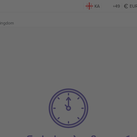
KA
+49
EU
Kingdom