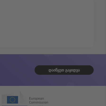
ᲓᲐᲘᲬᲧᲔᲗ ᲒᲐᲧᲘᲓᲕᲐ