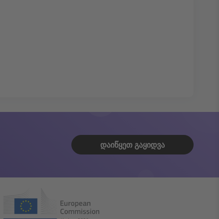
ᲓᲐᲘᲬᲧᲔᲗ ᲒᲐᲧᲘᲓᲕᲐ