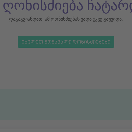
ს ღონისძიება ჩატარ
დაგაგვიანდათ, ამ ღონისძიებას ვადა უკვე გაუვიდა.
ᲘᲮᲘᲚᲔᲗ ᲛᲝᲛᲐᲕᲐᲚᲘ ᲦᲝᲜᲘᲡᲫᲘᲔᲑᲔᲑᲘ