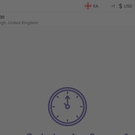
KA
+1
USD
თი
rgh, United Kingdom