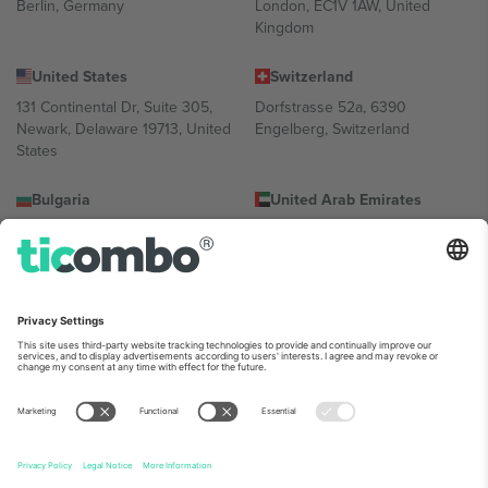
Berlin, Germany
London, EC1V 1AW, United
Kingdom
United States
Switzerland
131 Continental Dr, Suite 305,
Dorfstrasse 52a, 6390
Newark, Delaware 19713, United
Engelberg, Switzerland
States
Bulgaria
United Arab Emirates
Regus Sofia City West, bul
UAE Dubai Silicon Oasis, DDP
Totleben 53-55, 1606 Sofia,
Building A1, Office 302, Dubai,
Bulgaria
United Arab Emirates
Mexico
Av Chapultepec 360, Roma
Norte, Cuauhtémoc, 06700
Ciudad de México, CDMX,
Mexico
პლატფორმის პროვაიდერის იურიდიული პირი იცვლება
ლოკაციის, ღონისძიების ან/და დომენის მიხედვით. მეტი