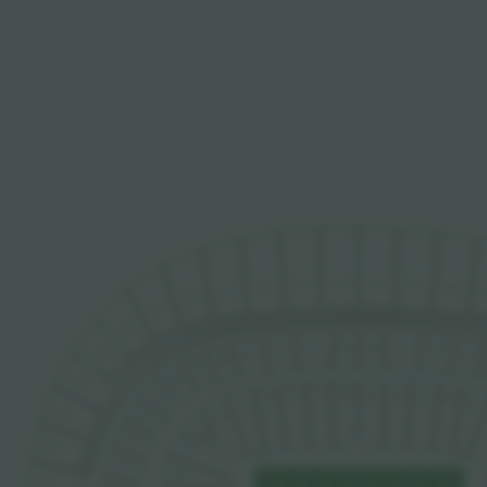
552
501
551
502
550
503
549
548
547
546
252
201
251
202
250
203
545
249
204
248
247
246
544
143
144
142
245
101
102
103
104
141
105
140
543
139
244
138
243
542
137
242
136
541