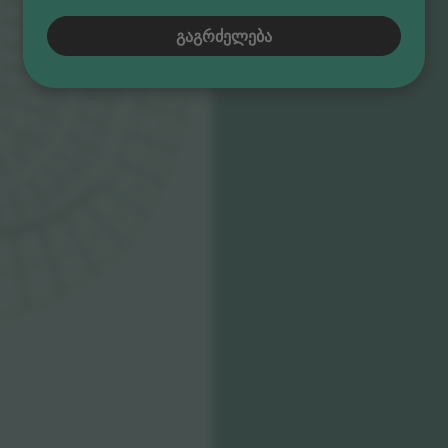
212
110
EAST STAND
ᲒᲐᲒᲠᲫᲔᲚᲔᲑᲐ
513
213
111
112
214
514
113
215
515
114
216
115
516
217
116
117
218
517
219
518
220
221
222
519
520
521
522
523