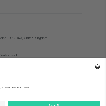
ondon, EC1V 1AW, United Kingdom
Switzerland
ding A1, Office 302, Dubai, United Arab Emirates
ებისთვის, იხილეთ ღონისძიების გვერდი და