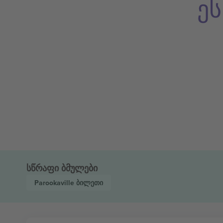
ე
სწრაფი ბმულები
Parookaville
ბილეთი