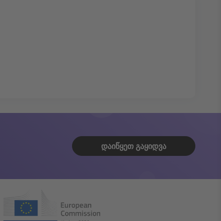
ᲓᲐᲘᲬᲧᲔᲗ ᲒᲐᲧᲘᲓᲕᲐ