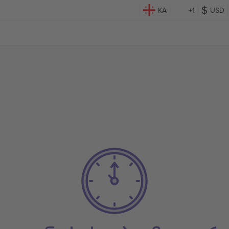
KA
+1
USD