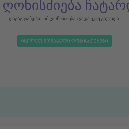
ს ღონისძიება ჩატარ
დაგაგვიანდათ, ამ ღონისძიებას ვადა უკვე გაუვიდა.
ᲘᲮᲘᲚᲔᲗ ᲛᲝᲛᲐᲕᲐᲚᲘ ᲦᲝᲜᲘᲡᲫᲘᲔᲑᲔᲑᲘ