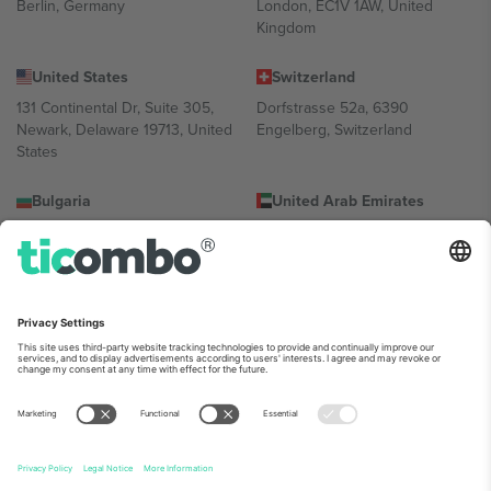
Berlin, Germany
London, EC1V 1AW, United
Kingdom
United States
Switzerland
131 Continental Dr, Suite 305,
Dorfstrasse 52a, 6390
Newark, Delaware 19713, United
Engelberg, Switzerland
States
Bulgaria
United Arab Emirates
Regus Sofia City West, bul
UAE Dubai Silicon Oasis, DDP
Totleben 53-55, 1606 Sofia,
Building A1, Office 302, Dubai,
Bulgaria
United Arab Emirates
Mexico
Av Chapultepec 360, Roma
Norte, Cuauhtémoc, 06700
Ciudad de México, CDMX,
Mexico
პლატფორმის პროვაიდერის იურიდიული პირი იცვლება
ლოკაციის, ღონისძიების ან/და დომენის მიხედვით. მეტი